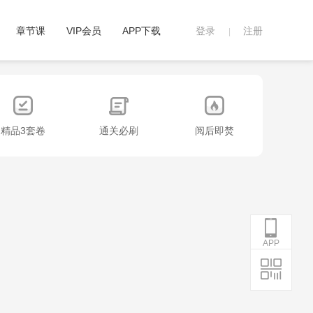
章节课
VIP会员
APP下载
登录
注册
|
精品3套卷
通关必刷
阅后即焚
APP
APP