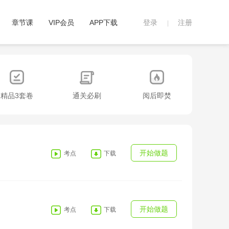
章节课
VIP会员
APP下载
登录
注册
|
精品3套卷
通关必刷
阅后即焚
开始做题
考点
下载
开始做题
考点
下载